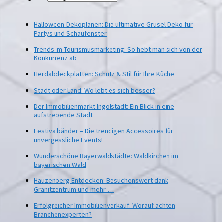
Halloween-Dekoplanen: Die ultimative Grusel-Deko für
Partys und Schaufenster
Trends im Tourismusmarketing: So hebt man sich von der
Konkurrenz ab
Herdabdeckplatten: Schutz & Stil für Ihre Küche
Stadt oder Land: Wo lebt es sich besser?
Der Immobilienmarkt Ingolstadt: Ein Blick in eine
aufstrebende Stadt
Festivalbänder – Die trendigen Accessoires für
unvergessliche Events!
Wunderschöne Bayerwaldstädte: Waldkirchen im
bayerischen Wald
Hauzenberg Entdecken: Besuchenswert dank
Granitzentrum und mehr …
Erfolgreicher Immobilienverkauf: Worauf achten
Branchenexperten?