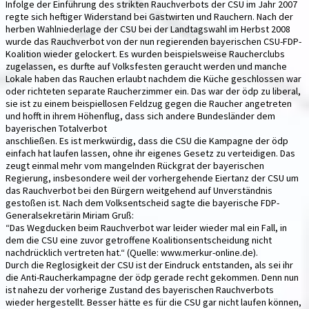
Infolge der Einführung des strikten Rauchverbots der CSU im Jahr 2007
regte sich heftiger Widerstand bei Gastwirten und Rauchern. Nach der
herben Wahlniederlage der CSU bei der Landtagswahl im Herbst 2008
wurde das Rauchverbot von der nun regierenden bayerischen CSU-FDP-
Koalition wieder gelockert. Es wurden beispielsweise Raucherclubs
zugelassen, es durfte auf Volksfesten geraucht werden und manche
Lokale haben das Rauchen erlaubt nachdem die Küche geschlossen war
oder richteten separate Raucherzimmer ein. Das war der ödp zu liberal,
sie ist zu einem beispiellosen Feldzug gegen die Raucher angetreten
und hofft in ihrem Höhenflug, dass sich andere Bundesländer dem
bayerischen Totalverbot
anschließen. Es ist merkwürdig, dass die CSU die Kampagne der ödp
einfach hat laufen lassen, ohne ihr eigenes Gesetz zu verteidigen. Das
zeugt einmal mehr vom mangelnden Rückgrat der bayerischen
Regierung, insbesondere weil der vorhergehende Eiertanz der CSU um
das Rauchverbot bei den Bürgern weitgehend auf Unverständnis
gestoßen ist. Nach dem Volksentscheid sagte die bayerische FDP-
Generalsekretärin Miriam Gruß:
“Das Wegducken beim Rauchverbot war leider wieder mal ein Fall, in
dem die CSU eine zuvor getroffene Koalitionsentscheidung nicht
nachdrücklich vertreten hat.“ (Quelle: www.merkur-online.de).
Durch die Reglosigkeit der CSU ist der Eindruck entstanden, als sei ihr
die Anti-Raucherkampagne der ödp gerade recht gekommen. Denn nun
ist nahezu der vorherige Zustand des bayerischen Rauchverbots
wieder hergestellt. Besser hätte es für die CSU gar nicht laufen können,