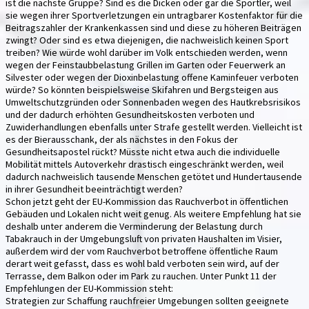
ist die nächste Gruppe? Sind es die Dicken oder gar die Sportler, weil
sie wegen ihrer Sportverletzungen ein untragbarer Kostenfaktor für die
Beitragszahler der Krankenkassen sind und diese zu höheren Beiträgen
zwingt? Oder sind es etwa diejenigen, die nachweislich keinen Sport
treiben? Wie würde wohl darüber im Volk entschieden werden, wenn
wegen der Feinstaubbelastung Grillen im Garten oder Feuerwerk an
Silvester oder wegen der Dioxinbelastung offene Kaminfeuer verboten
würde? So könnten beispielsweise Skifahren und Bergsteigen aus
Umweltschutzgründen oder Sonnenbaden wegen des Hautkrebsrisikos
und der dadurch erhöhten Gesundheitskosten verboten und
Zuwiderhandlungen ebenfalls unter Strafe gestellt werden. Vielleicht ist
es der Bierausschank, der als nächstes in den Fokus der
Gesundheitsapostel rückt? Müsste nicht etwa auch die individuelle
Mobilität mittels Autoverkehr drastisch eingeschränkt werden, weil
dadurch nachweislich tausende Menschen getötet und Hundertausende
in ihrer Gesundheit beeinträchtigt werden?
Schon jetzt geht der EU-Kommission das Rauchverbot in öffentlichen
Gebäuden und Lokalen nicht weit genug. Als weitere Empfehlung hat sie
deshalb unter anderem die Verminderung der Belastung durch
Tabakrauch in der Umgebungsluft von privaten Haushalten im Visier,
außerdem wird der vom Rauchverbot betroffene öffentliche Raum
derart weit gefasst, dass es wohl bald verboten sein wird, auf der
Terrasse, dem Balkon oder im Park zu rauchen. Unter Punkt 11 der
Empfehlungen der EU-Kommission steht:
Strategien zur Schaffung rauchfreier Umgebungen sollten geeignete