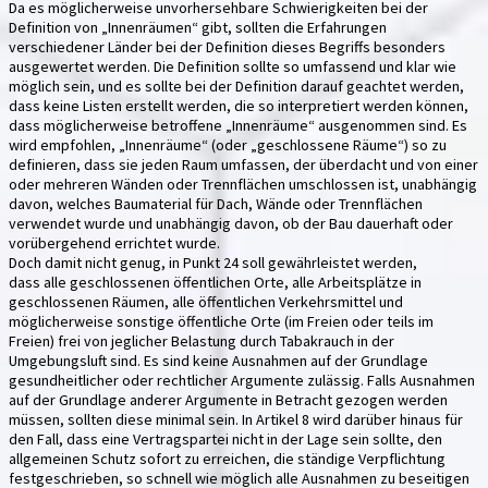
Da es möglicherweise unvorhersehbare Schwierigkeiten bei der
Definition von „Innenräumen“ gibt, sollten die Erfahrungen
verschiedener Länder bei der Definition dieses Begriffs besonders
ausgewertet werden. Die Definition sollte so umfassend und klar wie
möglich sein, und es sollte bei der Definition darauf geachtet werden,
dass keine Listen erstellt werden, die so interpretiert werden können,
dass möglicherweise betroffene „Innenräume“ ausgenommen sind. Es
wird empfohlen, „Innenräume“ (oder „geschlossene Räume“) so zu
definieren, dass sie jeden Raum umfassen, der überdacht und von einer
oder mehreren Wänden oder Trennflächen umschlossen ist, unabhängig
davon, welches Baumaterial für Dach, Wände oder Trennflächen
verwendet wurde und unabhängig davon, ob der Bau dauerhaft oder
vorübergehend errichtet wurde.
Doch damit nicht genug, in Punkt 24 soll gewährleistet werden,
dass alle geschlossenen öffentlichen Orte, alle Arbeitsplätze in
geschlossenen Räumen, alle öffentlichen Verkehrsmittel und
möglicherweise sonstige öffentliche Orte (im Freien oder teils im
Freien) frei von jeglicher Belastung durch Tabakrauch in der
Umgebungsluft sind. Es sind keine Ausnahmen auf der Grundlage
gesundheitlicher oder rechtlicher Argumente zulässig. Falls Ausnahmen
auf der Grundlage anderer Argumente in Betracht gezogen werden
müssen, sollten diese minimal sein. In Artikel 8 wird darüber hinaus für
den Fall, dass eine Vertragspartei nicht in der Lage sein sollte, den
allgemeinen Schutz sofort zu erreichen, die ständige Verpflichtung
festgeschrieben, so schnell wie möglich alle Ausnahmen zu beseitigen