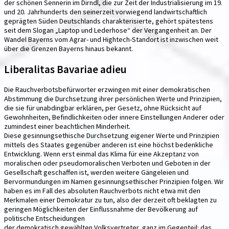
der schönen Sennerin im Dirndl, die zur Zeit der Industrialisierung im 19.
und 20. Jahrhunderts den seinerzeit vorwiegend landwirtschaftlich
geprägten Süden Deutschlands charakterisierte, gehört spätestens
seit dem Slogan „Laptop und Lederhose“ der Vergangenheit an. Der
Wandel Bayerns vom Agrar- und Hightech-Standort ist inzwischen weit
über die Grenzen Bayerns hinaus bekannt.
Liberalitas Bavariae adieu
Die Rauchverbotsbefürworter erzwingen mit einer demokratischen
Abstimmung die Durchsetzung ihrer persönlichen Werte und Prinzipien,
die sie für unabdingbar erklären, per Gesetz, ohne Rücksicht auf
Gewohnheiten, Befindlichkeiten oder innere Einstellungen Anderer oder
zumindest einer beachtlichen Minderheit.
Diese gesinnungsethische Durchsetzung eigener Werte und Prinzipien
mittels des Staates gegenüber anderen ist eine höchst bedenkliche
Entwicklung. Wenn erst einmal das Klima für eine Akzeptanz von
moralischen oder pseudomoralischen Verboten und Geboten in der
Gesellschaft geschaffen ist, werden weitere Gängeleien und
Bervormundungen im Namen gesinnungsethischer Prinzipien folgen. Wir
haben es im Fall des absoluten Rauchverbots nicht etwa mit den
Merkmalen einer Demokratur zu tun, also der derzeit oft beklagten zu
geringen Möglichkeiten der Einflussnahme der Bevölkerung auf
politische Entscheidungen
der demokratisch gewählten Volksvertreter, ganz im Gegenteil: das