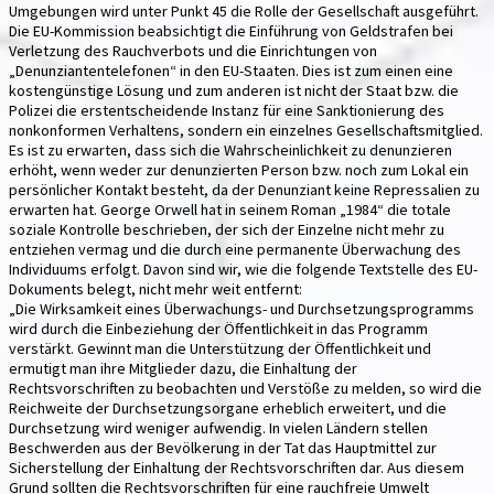
Umgebungen wird unter Punkt 45 die Rolle der Gesellschaft ausgeführt.
Die EU-Kommission beabsichtigt die Einführung von Geldstrafen bei
Verletzung des Rauchverbots und die Einrichtungen von
„Denunziantentelefonen“ in den EU-Staaten. Dies ist zum einen eine
kostengünstige Lösung und zum anderen ist nicht der Staat bzw. die
Polizei die erstentscheidende Instanz für eine Sanktionierung des
nonkonformen Verhaltens, sondern ein einzelnes Gesellschaftsmitglied.
Es ist zu erwarten, dass sich die Wahrscheinlichkeit zu denunzieren
erhöht, wenn weder zur denunzierten Person bzw. noch zum Lokal ein
persönlicher Kontakt besteht, da der Denunziant keine Repressalien zu
erwarten hat. George Orwell hat in seinem Roman „1984“ die totale
soziale Kontrolle beschrieben, der sich der Einzelne nicht mehr zu
entziehen vermag und die durch eine permanente Überwachung des
Individuums erfolgt. Davon sind wir, wie die folgende Textstelle des EU-
Dokuments belegt, nicht mehr weit entfernt:
„Die Wirksamkeit eines Überwachungs- und Durchsetzungsprogramms
wird durch die Einbeziehung der Öffentlichkeit in das Programm
verstärkt. Gewinnt man die Unterstützung der Öffentlichkeit und
ermutigt man ihre Mitglieder dazu, die Einhaltung der
Rechtsvorschriften zu beobachten und Verstöße zu melden, so wird die
Reichweite der Durchsetzungsorgane erheblich erweitert, und die
Durchsetzung wird weniger aufwendig. In vielen Ländern stellen
Beschwerden aus der Bevölkerung in der Tat das Hauptmittel zur
Sicherstellung der Einhaltung der Rechtsvorschriften dar. Aus diesem
Grund sollten die Rechtsvorschriften für eine rauchfreie Umwelt