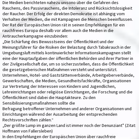
Die Medien berichteten nahezu unisono über die Gefahren des
Rauchens, des Passivrauchens, die Intoleranz und Rücksichtslosigkeit
der Raucher. Der Erfolg der direkten Demokratie ist abhängig vom
Verhalten der Medien, die mit Kampagnen die Menschen beeinflussen.
Der Rat der Europäischen Union rät in seinen Empfehlungen für ein
rauchfreies Europa deshalb vor allem auch die Medien in die
Antiraucherkampagne einzubinden:
„Die Schärfung des Bewusstseins der Öffentlichkeit und der
Meinungsführer für die Risiken der Belastung durch Tabakrauch in der
Umgebungsluft mittels kontinuierlicher Informationskampagnen stellt
eine der Hauptaufgaben der öffentlichen Behörden und ihrer Partner in
der Zivilgesellschaft dar, um so sicherzustellen, dass die Öffentlichkeit
die gesetzgeberischen Maßnahmen versteht und unterstützt.
Unternehmen, Hotel- und Gaststättenverbände, Arbeitgeberverbände,
Gewerkschaften, die Medien, Gesundheitsfachkräfte, Organisationen
zur Vertretung der Interessen von Kindern und Jugendlichen,
Lehreinrichtungen oder religiöse Einrichtungen, die Forschung und die
Öffentlichkeit sind dabei die Hauptakteure. Zu den
Sensibilisierungsmaßnahmen sollte die
Befragung betroffener Unternehmen und anderer Organisationen und
Einrichtungen während der Ausarbeitung der entsprechenden
Rechtsvorschriften zählen.“
„Der größte Lump im ganzen Land ist immer noch der Denunziant” (Zitat:
Hoffmann von Fallersleben)
In den Empfehlungen der Europäischen Union über rauchfreie