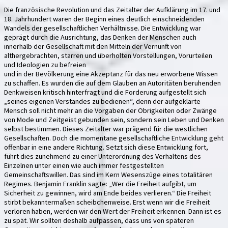
Die französische Revolution und das Zeitalter der Aufklärung im 17. und
18. Jahrhundert waren der Beginn eines deutlich einschneidenden
Wandels der gesellschaftlichen Verhältnisse. Die Entwicklung war
geprägt durch die Ausrichtung, das Denken der Menschen auch
innerhalb der Gesellschaft mit den Mitteln der Vernunft von
althergebrachten, starren und überholten Vorstellungen, Vorurteilen
und Ideologien zu befreien
und in der Bevölkerung eine Akzeptanz für das neu erworbene Wissen
zu schaffen. Es wurden die auf dem Glauben an Autoritäten beruhenden
Denkweisen kritisch hinterfragt und die Forderung aufgestellt sich
„seines eigenen Verstandes zu bedienen“, denn der aufgeklärte
Mensch soll nicht mehr an die Vorgaben der Obrigkeiten oder Zwänge
von Mode und Zeitgeist gebunden sein, sondern sein Leben und Denken
selbst bestimmen. Dieses Zeitalter war prägend für die westlichen
Gesellschaften. Doch die momentane gesellschaftliche Entwicklung geht
offenbar in eine andere Richtung. Setzt sich diese Entwicklung fort,
führt dies zunehmend zu einer Unterordnung des Verhaltens des
Einzelnen unter einen wie auch immer festgestellten
Gemeinschaftswillen. Das sind im Kern Wesenszüge eines totalitären
Regimes. Benjamin Franklin sagte: „Wer die Freiheit aufgibt, um
Sicherheit zu gewinnen, wird am Ende beides verlieren.“ Die Freiheit
stirbt bekanntermaßen scheibchenweise. Erst wenn wir die Freiheit
verloren haben, werden wir den Wert der Freiheit erkennen. Dann ist es
zu spät. Wir sollten deshalb aufpassen, dass uns von späteren