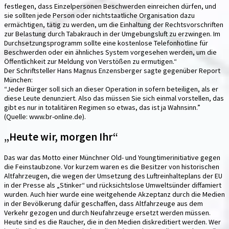
festlegen, dass Einzelpersonen Beschwerden einreichen dürfen, und
sie sollten jede Person oder nichtstaatliche Organisation dazu
ermächtigen, tätig zu werden, um die Einhaltung der Rechtsvorschriften
zur Belastung durch Tabakrauch in der Umgebungsluft zu erzwingen. Im
Durchsetzungsprogramm sollte eine kostenlose Telefonhotline für
Beschwerden oder ein ähnliches System vorgesehen werden, um die
Öffentlichkeit zur Meldung von Verstößen zu ermutigen.“
Der Schriftsteller Hans Magnus Enzensberger sagte gegenüber Report
München:
“Jeder Bürger soll sich an dieser Operation in sofern beteiligen, als er
diese Leute denunziert. Also das müssen Sie sich einmal vorstellen, das
gibt es nur in totalitären Regimen so etwas, das ist ja Wahnsinn.”
(Quelle: www.br-online.de).
„Heute wir, morgen Ihr“
Das war das Motto einer Münchner Old- und Youngtimerinitiative gegen
die Feinstaubzone. Vor kurzem waren es die Besitzer von historischen
Altfahrzeugen, die wegen der Umsetzung des Luftreinhalteplans der EU
in der Presse als „Stinker“ und rücksichtslose Umweltsünder diffamiert
wurden. Auch hier wurde eine weitgehende Akzeptanz durch die Medien
in der Bevölkerung dafür geschaffen, dass Altfahrzeuge aus dem
Verkehr gezogen und durch Neufahrzeuge ersetzt werden müssen.
Heute sind es die Raucher, die in den Medien diskreditiert werden. Wer