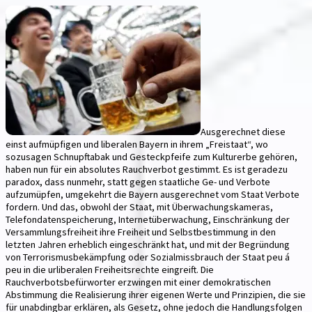
Ausgerechnet diese
einst aufmüpfigen und liberalen Bayern in ihrem „Freistaat“, wo
sozusagen Schnupftabak und Gesteckpfeife zum Kulturerbe gehören,
haben nun für ein absolutes Rauchverbot gestimmt. Es ist geradezu
paradox, dass nunmehr, statt gegen staatliche Ge- und Verbote
aufzumüpfen, umgekehrt die Bayern ausgerechnet vom Staat Verbote
fordern. Und das, obwohl der Staat, mit Überwachungskameras,
Telefondatenspeicherung, Internetüberwachung, Einschränkung der
Versammlungsfreiheit ihre Freiheit und Selbstbestimmung in den
letzten Jahren erheblich eingeschränkt hat, und mit der Begründung
von Terrorismusbekämpfung oder Sozialmissbrauch der Staat peu á
peu in die urliberalen Freiheitsrechte eingreift. Die
Rauchverbotsbefürworter erzwingen mit einer demokratischen
Abstimmung die Realisierung ihrer eigenen Werte und Prinzipien, die sie
für unabdingbar erklären, als Gesetz, ohne jedoch die Handlungsfolgen