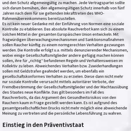
und den Schutz allgemeingültig zu machen. Jede Vertragspartei sollte
sich darum bemühen, den allgemeingültigen Schutz innerhalb von fünf
Jahren nach dem für sie geltenden Inkrafttreten des WHO-
Rahmenübereinkommens bereitzustellen.
Es ist kein neuer Gedanke mit der Einführung von Normen eine soziale
Kontrolle zu etablieren. Das absolute Rauchverbot kann sich zu einem
solchen Mittel in der gesamten Europäischen Union entwickeln. Mit
fragwürdigen Überwachungsmechanismen und Sanktionsmaßnahmen
sollen Raucher künftig zu einem normgerechten Verhalten gezwungen
werden. Die Kontrolle erfolgt u.a. mittels denunzierender Mechanismen,
wobei einige Gesellschaftsmitglieder andere gefügig machen können
sollen, ihre für „richtig“ befundenen Regeln und Verhaltensweisen im
Kollektiv zu leben. Abweichendes Verhalten bzw. Zuwiderhandlungen
sollen mit Geldstrafen geahndet werden, um ebenfalls ein
gesellschaftskonformes Verhalten zu erzielen. Diese dann nicht mehr
nur soziale Kontrolle verursacht mittels autoritärer Verbote, der
Fremdbestimmung der Gesellschaftsmitglieder und der Machtausübung
des Staates neue Konflikte. Das gilt besonders im Fall des
Rauchverbots, da das Argument des Gesundheitsrisikos von den
Rauchern kaum in Frage gestellt werden kann. Es ist aufgrund des
gesamtgesellschaftlichen Drucks nicht mehr möglich eine abweichende
Meinung zu vertreten und die persönliche Lebensführung zu wahren.
Einstieg in den Präventivstaat