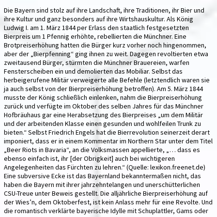
Die Bayern sind stolz auf ihre Landschaft, ihre Traditionen, ihr Bier und
ihre Kultur und ganz besonders auf ihre Wirtshauskultur. Als König
Ludwig I. am 1. März 1844 per Erlass den staatlich festgesetzten
Bierpreis um 1 Pfennig erhöhte, rebellierten die Münchner. Eine
Brotpreiserhöhung hatten die Bürger kurz vorher noch hingenommen,
aber der „Bierpfenning“ ging ihnen zu weit. Dagegen revoltierten etwa
zweitausend Bürger, stürmten die Münchner Brauereien, warfen
Fensterscheiben ein und demolierten das Mobiliar. Selbst das
herbeigerufene Militär verweigerte alle Befehle (letztendlich waren sie
ja auch selbst von der Bierpreiserhöhung betroffen). Am 5. März 1844
musste der König schließlich einlenken, nahm die Bierpreiserhöhung
zurück und verfügte im Oktober des selben Jahres für das Münchner
Hofbräuhaus gar eine Herabsetzung des Bierpreises „um dem Militär
und der arbeitenden Klasse einen gesunden und wohlfeilen Trunk zu
bieten.“ Selbst Friedrich Engels hat die Bierrevolution seinerzeit derart
imponiert, dass er in einem Kommentar im Northern Star unter dem Titel
„Beer Riots in Bavaria“, an die Volksmassen appellierte, „… dass es
ebenso einfach ist, ihr [der Obrigkeit] auch bei wichtigeren
Angelegenheiten das Fürchten zu lehren.“ (Quelle: lexikon.freenet.de)
Eine subversive Ecke ist das Bayernland bekanntermaßen nicht, das
haben die Bayern mit ihrer jahrzehntelangen und unerschütterlichen
CSU-Treue unter Beweis gestellt. Die alljährliche Bierpreiserhöhung auf
der Wies’n, dem Oktoberfest, ist kein Anlass mehr für eine Revolte. Und
die romantisch verklärte bayerische Idylle mit Schuplattler, Gams oder