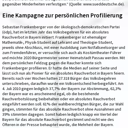
gegenüber Minderheiten verfestigen.“ (Quelle: www.sueddeutsche.de).
Eine Kampagne zur persönlichen Profilierung
Sebastian Frankenberger von der ökologisch-demokratischen Partei
(ödp), hat im letzten Jahr das Volksbegehren für ein absolutes
Rauchverbot in Bayern initiiert. Frankenberger ist ehemaliger
Mathematik-, Physik-Student auf Lehramt und Theologie-Student,
jeweils ohne Abschluss, mit einer Ausbildung zum Notfallseelsorger und
zum Fremdenführer, er versuchte sich auch als Kostümtheater-Führer
und möchte 2020 Bürgermeister seiner Heimatstadt Passau werden. Mit
dem persönlichen Feldzug gegen die Raucher konnte sich
Frankenberger profilieren. Er hatte die Medien auf seiner Seite und
lässt sich nun als Pionier für ein absolutes Rauchverbot in Bayern feiern.
Bereits nach vier Wochen hatten 27.318 Bürger das Volksbegehren
unterschrieben, daraufhin wurde ein Volksentscheid herbeigeführt. Am
4. Juli 2010 gingen lediglich 37,7% der Bayern zur Abstimmung, 62,3%
der Bayern war es anscheinend egal, ob die bestehende
Rauchverbotslösung beibehalten oder ein absolutes Rauchverbot
eingeführt werden soll. 61% der wahlberechtigten Bürger, die zur Wahl
gingen, stimmten für das absolute Rauchverbot ohne Ausnahmen und
39% stimmten dagegen. Somit haben lediglich knapp ein Viertel der
Bayern für das absolute Rauchverbot gestimmt und nicht wie des
Öfteren in der Presse behauptet wurde, die Mehrheit der Bayern.