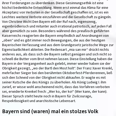
ihrer Forderungen zu überdenken. Diese Gesinnungsethik ist eine
höchst bedenkliche Entwicklung. Wenn erst einmal das Klima für eine
Akzeptanz von Verboten in der Gesellschaft geschaffen ist, ist es ein
Leichtes weitere Verbote einzuführen und die Gesellschaft zu gängeln.
Von Christine Wicht Den Bayern eilt der Ruf nach, eigensinnig,
eigenbrödlerisch und mitunter auch irrational patriotisch, auf jeden Fall
aber gemütlich zu sein. Besonders während des preußisch geführten
Kaiserreichs reagierten die Bayern empfindlich auf Anordnungen von
„oben“ und es gibt immer noch Bewegungen, die aus der heutigen
Bayerischen Verfassung und aus dem Grundgesetz juristische Wege zur
Eigenstaatlichkeit ableiten. Die Redensart „mia san mir“ drückt nichts
anderes aus, als dass sich die Bayern selbst genügen und sich nicht so
schnell die Butter vom Brot nehmen lassen. Diese Einstellung haben die
Bayern in der Vergangenheit auch gelebt, immer wieder haben sie der
Obrigkeit gezeigt, „wo der Bartl den Most holt“. Der Franz Xaver Krenkl,
mehrfacher Sieger bei den berühmten Oktoberfest-Pferderennen, ließ
sich den Schneid von der Obrigkeit nicht abkaufen. Er wagte es mit
seiner Kutsche die des Königs zu überholen. Als König Ludwig I. ihm
zurief, er wisse wohl anscheinend nicht, dass das Vorfahren verboten
sei, erwiderte Krenkel frech: „Wer ko, der ko!“ (Wer kann, der kann).
Dieser Spruch steht heute noch in Bayern für Zivilcourage,
Respektlosigkeit und anarchistische Lebensart.
Bayern sind (waren) mal ein stolzes Volk