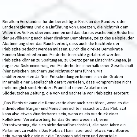
Bei allem Verständnis für die berechtigte Kritik an der Bundes- oder
Landesregierung und die Einführung von Gesetzen, die nicht mit dem
Willen des Volkes übereinstimmen und das daraus wachsende Bedürfnis
der Bevölkerung nach einer direkten Demokratie, zeigt das Beispiel der
Abstimmung über das Rauchverbot, dass auch die Nachteile der
Plebiszite bedacht werden müssen. Durch die direkte Demokratie
können Minderheiten und Minderheitenrechte gefährdet werden.
Plebiszite können zu Spaltungen, zu überzogenen Einschränkungen, ja
sogar zur Diskriminierung von Minderheiten innerhalb einer Gesellschaft
(hier zwischen Rauchern und Nichtrauchern) führen. Mit
undifferenzierten Ja-Nein-Entscheidungen können sich die Gräben
innerhalb einer Gesellschaft derart vertiefen, dass Kompromisse nicht
mehr möglich sind. Heribert Prantl hat einem Artikel in der
Süddeutschen Zeitung, die Vor- und Nachteile von Plebiszits erörtert:
„Das Plebiszit kann die Demokratie aber auch zerstören, wenn es die
individuellen Bürger- und Menschenrechte missachtet. Das Plebiszit
kann also etwas Wunderbares sein, wenn es ein Ausdruck einer
kollektiven Verantwortung für das Gemeinwesen ist, einer
Verantwortung, die sich nicht darauf beschränkt, alle paar Jahre ein
Parlament zu wählen. Das Plebiszit kann aber auch etwas Furchtbares
sein, wenn sich darin nur die Egoismen addieren und Vorurteile