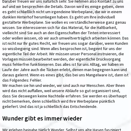
Darüber freuen wir uns natürlich sehr. Sie nehmen also Kontakt zu uns
auf und wir besprechen die Details. Davon wird es einige geben, denn
es geht schließlich nicht um irgendeine Werbeplane, die wir in einem
dunklen Hinterhof herumliegen haben. Es geht um Ihre individuell
gestaltete Werbeplane. Sie wollen es verständlicherweise ganz genau
wissen. Sie interessieren sich für das Material, für die Haltbarkeit,
vielleicht sind Sie auch an den Eigenschaften der Tinten interessiert
oder wollen wissen, ob wir auch umweltverträglich arbeiten können. Das
ist nicht nur Ihr gutes Recht, wir freuen uns sogar darüber, wenn Kunden
so wissbegierig sind. Wenn alles besprochen ist, beginnt für uns der
eigentliche Teil der Arbeit. Wir müssen unser Personal instruieren, die
Vorlagen müssen bearbeitet werden, der eigentliche Druckvorgang
muss fehlerfrei funktionieren. Das alles ist für uns Alltag, wir haben im
Laufe der Jahre auch die Tücken erlebt, denen man begegnen kann und
daraus gelernt. Wenn es eines gibt, das bei uns Mangelware ist, dann ist
das Folgendes: Fehler.
Wir machen sie hin und wieder, wir sind auch nur Menschen. Aber Ihnen
wird das nicht auffallen, weil unsere Abläufe so gut organisiert sind,
dass Sie deswegen keine Nachteile erfahren. Sie werden es überhaupt
nicht bemerken, denn schließlich wird Ihre Werbeplane pünktlich
geliefert. Und das ist ja schließlich das Entscheidende.
Wunder gibt es immer wieder
Wir erleben beinahe täglich Wunder. Selbst uns alte Hasen fasziniert