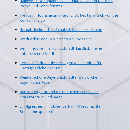
Halloween-Dekoplanen: Die ultimative Grusel-Deko für
Partys und Schaufenster
Trends im Tourismusmarketing: So hebt man sich von der
Konkurrenz ab
Herdabdeckplatten: Schutz & Stil für Ihre Küche
Stadt oder Land: Wo lebt es sich besser?
Der Immobilienmarkt Ingolstadt: Ein Blick in eine
aufstrebende Stadt
Festivalbänder – Die trendigen Accessoires für
unvergessliche Events!
Wunderschöne Bayerwaldstädte: Waldkirchen im
bayerischen Wald
Hauzenberg Entdecken: Besuchenswert dank
Granitzentrum und mehr …
Erfolgreicher Immobilienverkauf: Worauf achten
Branchenexperten?