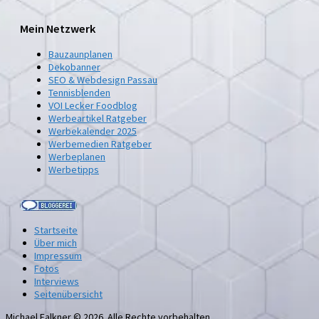
Mein Netzwerk
Bauzaunplanen
Dekobanner
SEO & Webdesign Passau
Tennisblenden
VOI Lecker Foodblog
Werbeartikel Ratgeber
Werbekalender 2025
Werbemedien Ratgeber
Werbeplanen
Werbetipps
Startseite
Über mich
Impressum
Fotos
Interviews
Seitenübersicht
Michael Falkner © 2026. Alle Rechte vorbehalten.